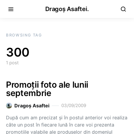
Dragoș Asaftei.
BROWSING TAG
300
1 post
Promoţii foto ale lunii
septembrie
Dragoş Asaftei
03/09/2009
După cum am precizat şi în postul anterior voi realiza
câte un post în fiecare lună în care voi prezenta
promoţiile valabile ale produselor din domeniul