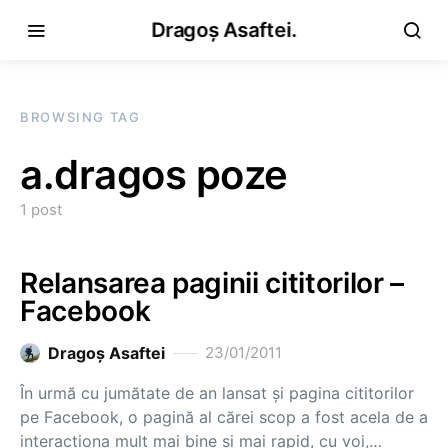
Dragoș Asaftei.
BROWSING TAG
a.dragos poze
1 post
Relansarea paginii cititorilor –
Facebook
Dragoş Asaftei
23/01/2011
În urmă cu jumătate de an lansat şi pagina cititorilor
pe Facebook, o pagină al cărei scop a fost acela de a
interacţiona mult mai bine şi mai rapid, cu voi,…