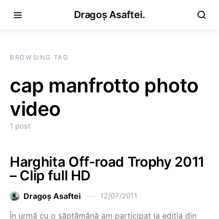
Dragoș Asaftei.
BROWSING TAG
cap manfrotto photo
video
1 post
Harghita Off-road Trophy 2011
– Clip full HD
Dragoş Asaftei
12/07/2011
În urmă cu o săptămână am participat la ediția din