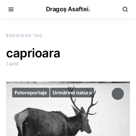
Dragoș Asaftei.
BROWSING TAG
caprioara
1 post
Fotoreportaje
Urmărind natura