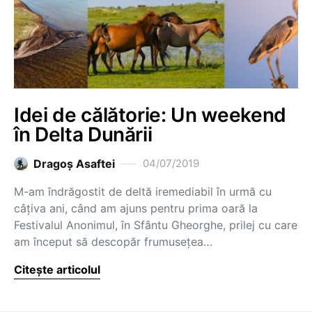
Idei de călătorie: Un weekend
în Delta Dunării
Dragoş Asaftei
04/07/2019
M-am îndrăgostit de deltă iremediabil în urmă cu
câțiva ani, când am ajuns pentru prima oară la
Festivalul Anonimul, în Sfântu Gheorghe, prilej cu care
am început să descopăr frumusețea…
Citește articolul