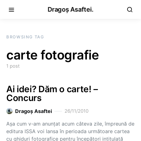
Dragoș Asaftei.
BROWSING TAG
carte fotografie
1 post
Ai idei? Dăm o carte! –
Concurs
Dragoş Asaftei
26/11/2010
Aşa cum v-am anunţat acum câteva zile, împreună de
editura ISSA voi lansa în perioada următoare cartea
cu ghiduri fotografice pentru începători intitulată