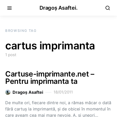
Dragoș Asaftei.
BROWSING TAG
cartus imprimanta
1 post
Cartuse-imprimante.net –
Pentru imprimanta ta
Dragoş Asaftei
18/01/2011
De multe ori, fiecare dintre noi, a rămas măcar o dată
fără cartuş la imprimantă, şi de obicei în momentul în
care aveam cea mai mare nevoie. A, şi uneori…