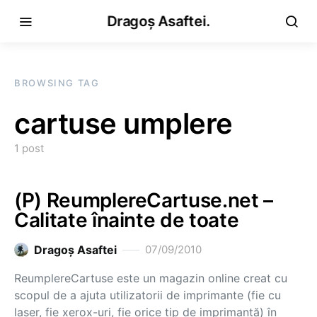
Dragoș Asaftei.
BROWSING TAG
cartuse umplere
1 post
(P) ReumplereCartuse.net –
Calitate înainte de toate
Dragoş Asaftei
07/09/2010
ReumplereCartuse este un magazin online creat cu
scopul de a ajuta utilizatorii de imprimante (fie cu
laser, fie xerox-uri, fie orice tip de imprimantă) în