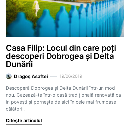
Casa Filip: Locul din care poți
descoperi Dobrogea și Delta
Dunării
Dragoş Asaftei
19/06/2019
Descoperă Dobrogea și Delta Dunării într-un mod
nou. Cazează-te într-o casă tradițională renovată ca
în povești și pornește de aici în cele mai frumoase
călătorii.
Citește articolul