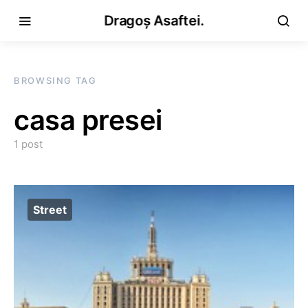
Dragoș Asaftei.
BROWSING TAG
casa presei
1 post
Street