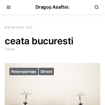
Dragoș Asaftei.
BROWSING TAG
ceata bucuresti
1 post
Fotoreportaje
Street