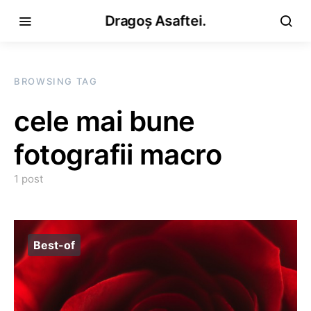
Dragoș Asaftei.
BROWSING TAG
cele mai bune
fotografii macro
1 post
Best-of