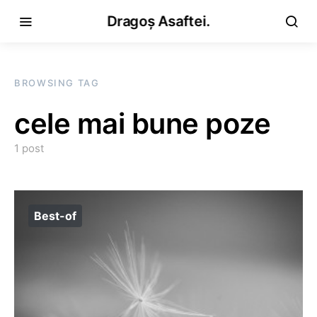
Dragoș Asaftei.
BROWSING TAG
cele mai bune poze
1 post
Best-of