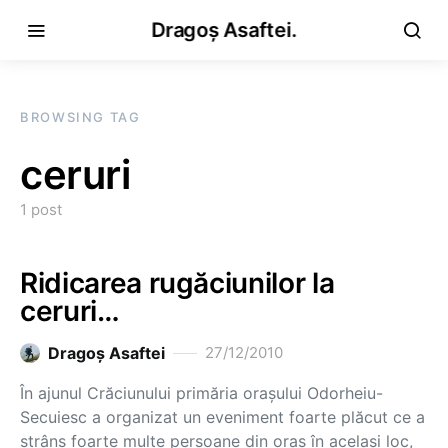
Dragoș Asaftei.
BROWSING TAG
ceruri
1 post
Ridicarea rugăciunilor la
ceruri…
Dragoş Asaftei
27/12/2010
În ajunul Crăciunului primăria oraşului Odorheiu-
Secuiesc a organizat un eveniment foarte plăcut ce a
strâns foarte multe persoane din oraş în acelaşi loc,