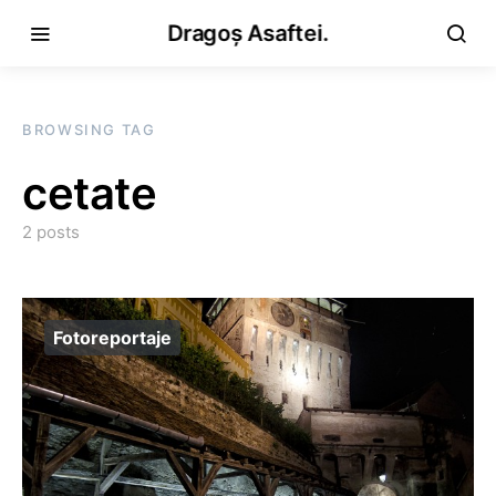
Dragoș Asaftei.
BROWSING TAG
cetate
2 posts
Fotoreportaje