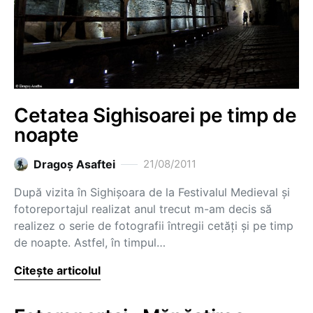
Cetatea Sighisoarei pe timp de
noapte
Dragoş Asaftei
21/08/2011
După vizita în Sighișoara de la Festivalul Medieval și
fotoreportajul realizat anul trecut m-am decis să
realizez o serie de fotografii întregii cetăți și pe timp
de noapte. Astfel, în timpul…
Citește articolul