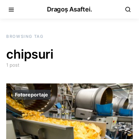
Dragoș Asaftei.
BROWSING TAG
chipsuri
1 post
Fotoreportaje