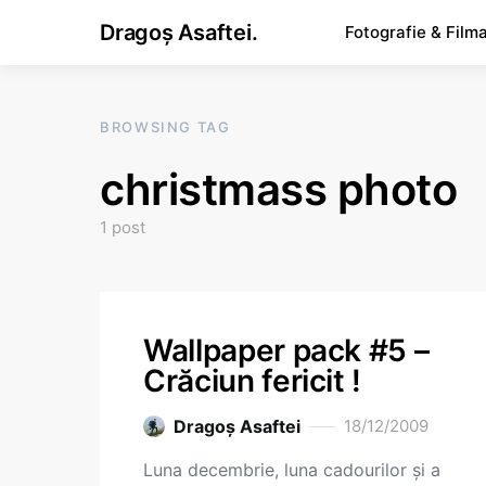
Dragoș Asaftei.
Fotografie & Film
BROWSING TAG
christmass photo
1 post
Wallpaper pack #5 –
Crăciun fericit !
Dragoş Asaftei
18/12/2009
Luna decembrie, luna cadourilor şi a