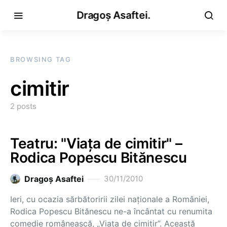
Dragoș Asaftei.
BROWSING TAG
cimitir
2 posts
Teatru: "Viaţa de cimitir" –
Rodica Popescu Bitănescu
Dragoş Asaftei
30/11/2010
Ieri, cu ocazia sărbătoririi zilei naţionale a României,
Rodica Popescu Bitănescu ne-a încântat cu renumita
comedie românească, „Viaţa de cimitir”. Această