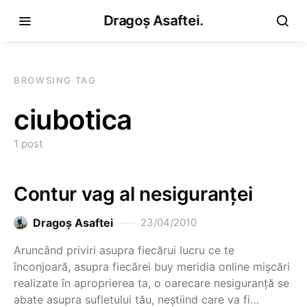
Dragoș Asaftei.
BROWSING TAG
ciubotica
1 post
Contur vag al nesiguranţei
Dragoş Asaftei
23/04/2010
Aruncând priviri asupra fiecărui lucru ce te
înconjoară, asupra fiecărei buy meridia online mişcări
realizate în aproprierea ta, o oarecare nesiguranţă se
abate asupra sufletului tău, neştiind care va fi…