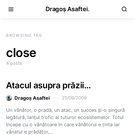
Dragoș Asaftei.
BROWSING TAG
close
4 posts
Atacul asupra prăzii…
Dragoş Asaftei
25/09/2009
Un vânător, o pradă, un atac, un succes şi-o singură
legătură, lanţul trofic al tuturor ecosistemelor. Totul
începe cu o vânătoare în care vânătorul e ţinta iar
vânatul e prădător,…