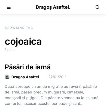
Dragoș Asaftei.
BROWSING TAG
cojoaica
1 post
Păsări de iarnă
Dragoş Asaftei
22/01/2011
După aproape un an de migraţie au revenit păsările
de iarnă, păsări precum mugurarii, cintezele,
cocoşarii şi piţigoii. Din păcate vremea nu le asigură
confortul necesar acestei perioade şi sunt…