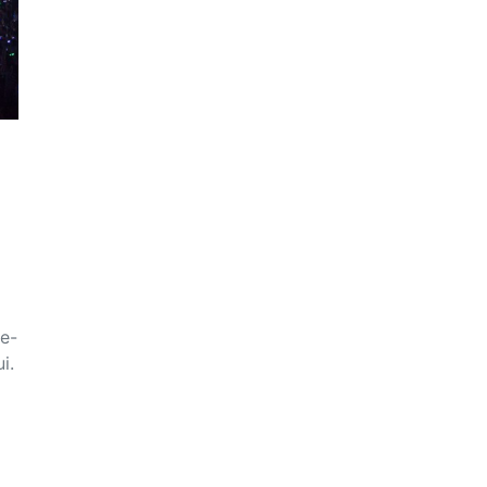
le-
i.