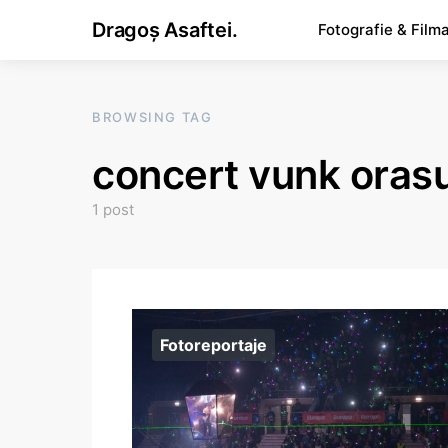
Dragoș Asaftei.
Fotografie & Film
BROWSING TAG
concert vunk orasu
1 post
Fotoreportaje