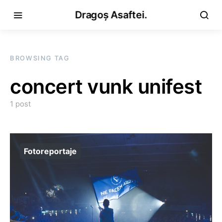
Dragoș Asaftei.
BROWSING TAG
concert vunk unifest
1 post
Fotoreportaje