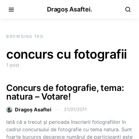
Dragoș Asaftei.
BROWSING TAG
concurs cu fotografii
1 post
Concurs de fotografie, tema:
natura – Votare!
Dragoş Asaftei
31/01/2011
Iată că a trecut şi perioada înscrierii fotografiilor în
cadrul concursului de fotografie cu tema natura. Sunt
foarte bucuros deoarece numărul de participanţi este