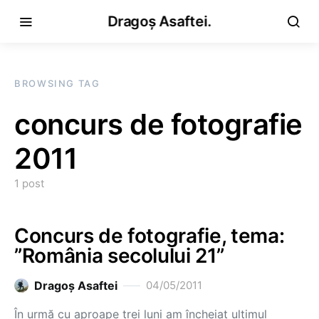
Dragoș Asaftei.
BROWSING TAG
concurs de fotografie
2011
1 post
Concurs de fotografie, tema:
”România secolului 21”
Dragoş Asaftei
04/05/2011
În urmă cu aproape trei luni am încheiat ultimul