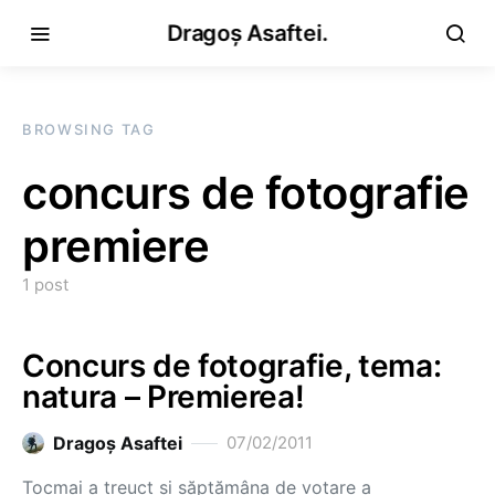
Dragoș Asaftei.
BROWSING TAG
concurs de fotografie
premiere
1 post
Concurs de fotografie, tema:
natura – Premierea!
Dragoş Asaftei
07/02/2011
Tocmai a treuct şi săptămâna de votare a