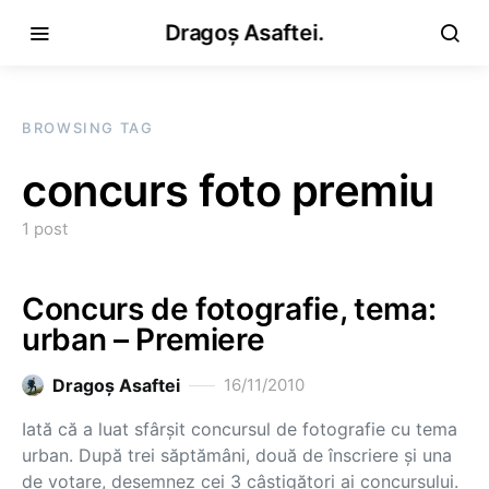
Dragoș Asaftei.
BROWSING TAG
concurs foto premiu
1 post
Concurs de fotografie, tema:
urban – Premiere
Dragoş Asaftei
16/11/2010
Iată că a luat sfârşit concursul de fotografie cu tema
urban. După trei săptămâni, două de înscriere şi una
de votare, desemnez cei 3 câştigători ai concursului.