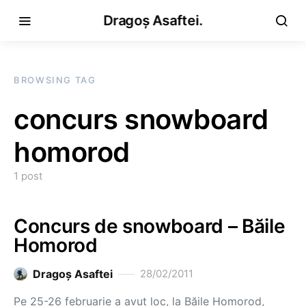
Dragoș Asaftei.
BROWSING TAG
concurs snowboard
homorod
1 post
Concurs de snowboard – Băile
Homorod
Dragoş Asaftei
28/02/2011
Pe 25-26 februarie a avut loc, la Băile Homorod,