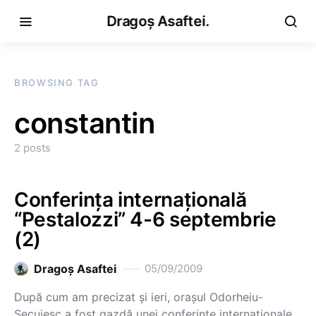
Dragoș Asaftei.
BROWSING TAG
constantin
2 posts
Conferinţa internaţională
“Pestalozzi” 4-6 septembrie
(2)
Dragoş Asaftei
05/09/2009
După cum am precizat şi ieri, oraşul Odorheiu-
Secuiesc a fost gazdă unei conferinţe internaţionale