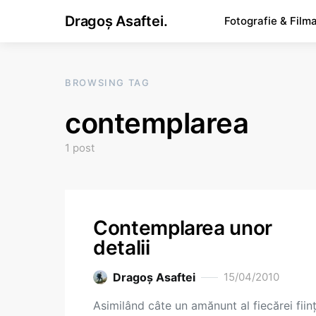
Dragoș Asaftei.
Fotografie & Film
BROWSING TAG
contemplarea
1 post
Contemplarea unor
detalii
Dragoş Asaftei
15/04/2010
Asimilând câte un amănunt al fiecărei fiin