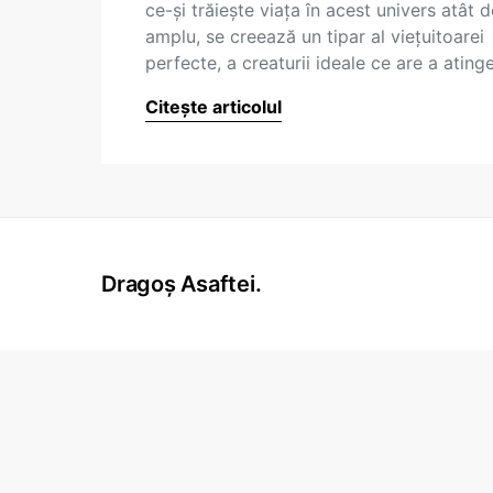
ce-şi trăieşte viaţa în acest univers atât d
amplu, se creează un tipar al vieţuitoarei
perfecte, a creaturii ideale ce are a atin
Citește articolul
Dragoș Asaftei.