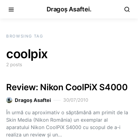
Dragoș Asaftei.
BROWSING TAG
coolpix
2 posts
Review: Nikon CoolPiX S4000
Dragoş Asaftei
30/07/2010
În urmă cu aproximativ o săptămână am primit de la
Skin Media (Nikon România) un exemplar al
aparatului Nikon CoolPiX S4000 cu scopul de a-i
realiza un review şi un…