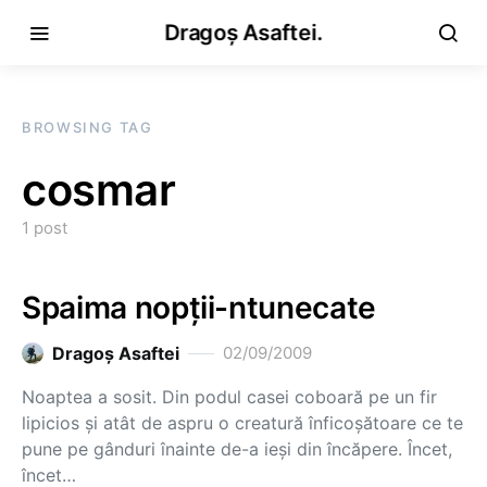
Dragoș Asaftei.
BROWSING TAG
cosmar
1 post
Spaima nopţii-ntunecate
Dragoş Asaftei
02/09/2009
Noaptea a sosit. Din podul casei coboară pe un fir
lipicios şi atât de aspru o creatură înficoşătoare ce te
pune pe gânduri înainte de-a ieşi din încăpere. Încet,
încet…