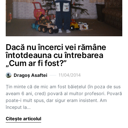
Dacă nu încerci vei rămâne
întotdeauna cu întrebarea
„Cum ar fi fost?”
Dragoş Asaftei
11/04/2014
Țin minte că de mic am fost băiețelul (în poza de sus
aveam 6 ani, cred) povară al multor profesori. Povară
poate-i mult spus, dar sigur eram insistent. Am
început la…
Citește articolul