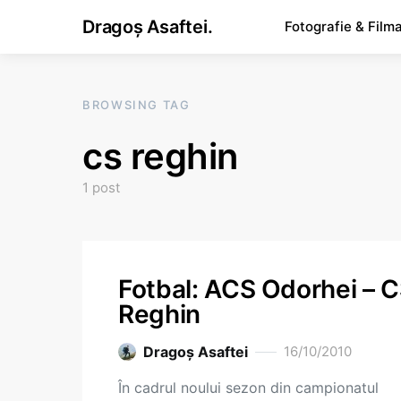
Dragoș Asaftei.
Fotografie & Film
BROWSING TAG
cs reghin
1 post
Fotbal: ACS Odorhei – 
Reghin
Dragoş Asaftei
16/10/2010
În cadrul noului sezon din campionatul