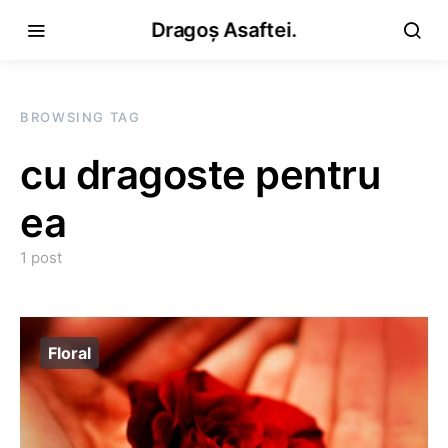
Dragoș Asaftei.
BROWSING TAG
cu dragoste pentru
ea
1 post
Floral