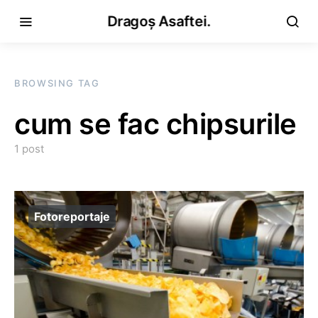
Dragoș Asaftei.
BROWSING TAG
cum se fac chipsurile
1 post
Fotoreportaje