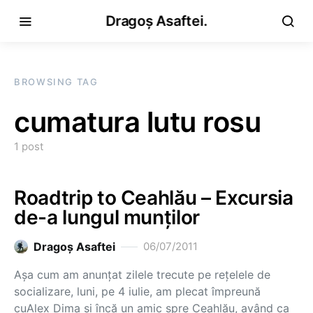
Dragoș Asaftei.
BROWSING TAG
cumatura lutu rosu
1 post
Roadtrip to Ceahlău – Excursia
de-a lungul munților
Dragoş Asaftei
06/07/2011
Așa cum am anunțat zilele trecute pe rețelele de
socializare, luni, pe 4 iulie, am plecat împreună
cuAlex Dima și încă un amic spre Ceahlău, având ca