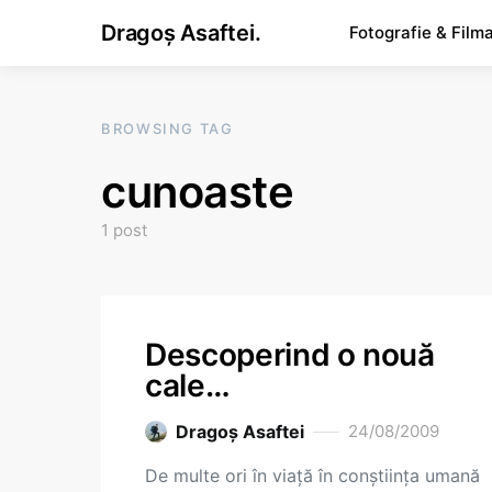
Dragoș Asaftei.
Fotografie & Film
BROWSING TAG
cunoaste
1 post
Descoperind o nouă
cale…
Dragoş Asaftei
24/08/2009
De multe ori în viaţă în conştiinţa umană