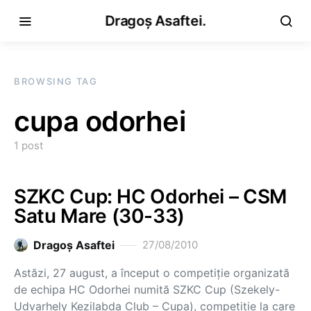
Dragoș Asaftei.
BROWSING TAG
cupa odorhei
1 post
SZKC Cup: HC Odorhei – CSM
Satu Mare (30-33)
Dragoş Asaftei
27/08/2010
Astăzi, 27 august, a început o competiţie organizată
de echipa HC Odorhei numită SZKC Cup (Szekely-
Udvarhely Kezilabda Club – Cupa), competiţie la care