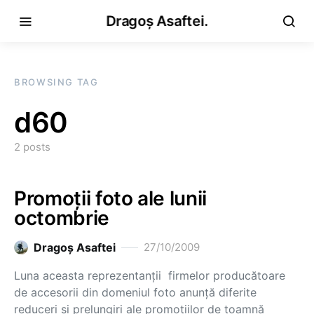
Dragoș Asaftei.
BROWSING TAG
d60
2 posts
Promoţii foto ale lunii
octombrie
Dragoş Asaftei
27/10/2009
Luna aceasta reprezentanţii firmelor producătoare
de accesorii din domeniul foto anunţă diferite
reduceri şi prelungiri ale promoţiilor de toamnă