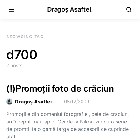
Dragoș Asaftei.
BROWSING TAG
d700
2 posts
(!)Promoții foto de crăciun
Dragoş Asaftei
08/12/2009
Promoţiile din domeniul fotografiei, cele de crăciun,
au început mai rapid. Cei de la Nikon vin cu o serie
de promţii la o gamă largă de accesorii ce cuprinde
atât…