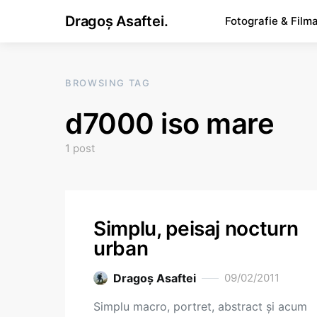
Dragoș Asaftei.
Fotografie & Film
BROWSING TAG
d7000 iso mare
1 post
Simplu, peisaj nocturn
urban
Dragoş Asaftei
09/02/2011
Simplu macro, portret, abstract şi acum