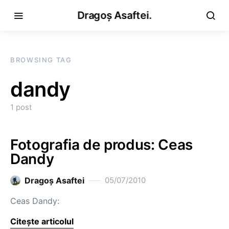
Dragoș Asaftei.
BROWSING TAG
dandy
1 post
Fotografia de produs: Ceas
Dandy
Dragoş Asaftei
05/07/2010
Ceas Dandy:
Citește articolul