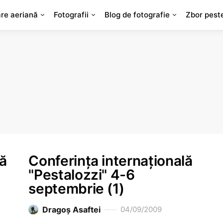
are aeriană
Fotografii
Blog de fotografie
Zbor pest
lă
Conferinţa internaţională
"Pestalozzi" 4-6
septembrie (1)
Dragoş Asaftei
04/09/2009