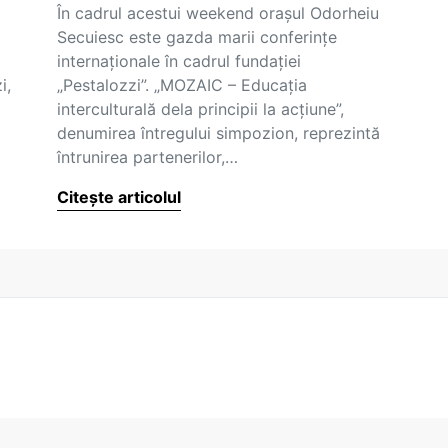
În cadrul acestui weekend oraşul Odorheiu
Secuiesc este gazda marii conferinţe
internaţionale în cadrul fundaţiei
i,
„Pestalozzi”. „MOZAIC – Educaţia
interculturală dela principii la acţiune”,
denumirea întregului simpozion, reprezintă
întrunirea partenerilor,…
Citește articolul