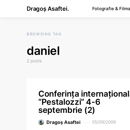
Dragoș Asaftei.
Fotografie & Film
BROWSING TAG
daniel
2 posts
Conferinţa internaţiona
“Pestalozzi” 4-6
septembrie (2)
Dragoş Asaftei
05/09/2009