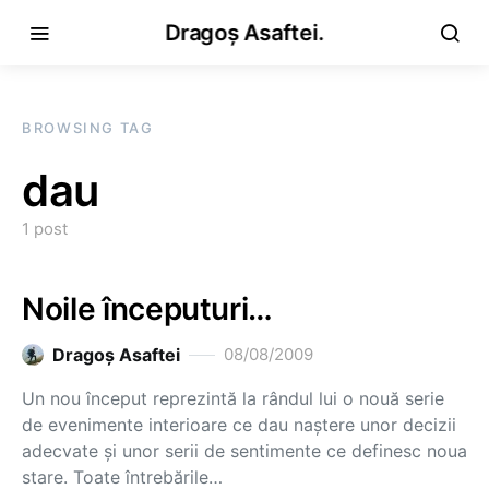
Dragoș Asaftei.
BROWSING TAG
dau
1 post
Noile începuturi…
Dragoş Asaftei
08/08/2009
Un nou început reprezintă la rândul lui o nouă serie
de evenimente interioare ce dau naştere unor decizii
adecvate şi unor serii de sentimente ce definesc noua
stare. Toate întrebările…