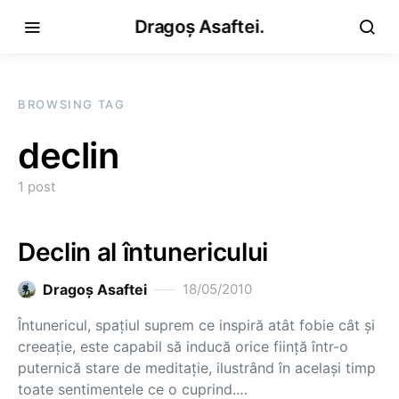
Dragoș Asaftei.
BROWSING TAG
declin
1 post
Declin al întunericului
Dragoş Asaftei
18/05/2010
Întunericul, spaţiul suprem ce inspiră atât fobie cât şi
creeaţie, este capabil să inducă orice fiinţă într-o
puternică stare de meditaţie, ilustrând în acelaşi timp
toate sentimentele ce o cuprind.…