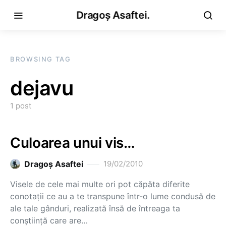
Dragoș Asaftei.
BROWSING TAG
dejavu
1 post
Culoarea unui vis…
Dragoş Asaftei
19/02/2010
Visele de cele mai multe ori pot căpăta diferite
conotaţii ce au a te transpune într-o lume condusă de
ale tale gânduri, realizată însă de întreaga ta
conştiinţă care are…