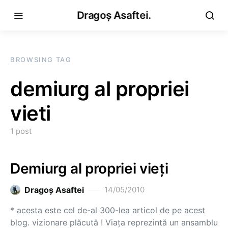
Dragoș Asaftei.
BROWSING TAG
demiurg al propriei
vieti
1 post
Demiurg al propriei vieţi
Dragoş Asaftei
14/05/2010
* acesta este cel de-al 300-lea articol de pe acest
blog. vizionare plăcută ! Viaţa reprezintă un ansamblu