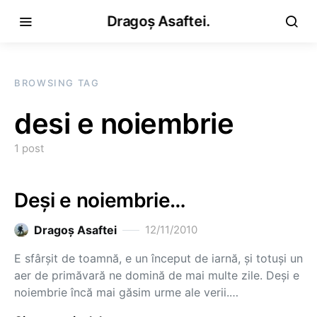
Dragoș Asaftei.
BROWSING TAG
desi e noiembrie
1 post
Deşi e noiembrie…
Dragoş Asaftei
12/11/2010
E sfârşit de toamnă, e un început de iarnă, şi totuşi un
aer de primăvară ne domină de mai multe zile. Deşi e
noiembrie încă mai găsim urme ale verii.…