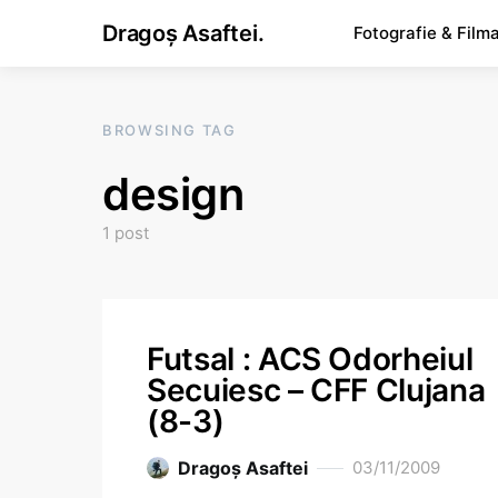
Dragoș Asaftei.
Fotografie & Film
BROWSING TAG
design
1 post
Futsal : ACS Odorheiul
Secuiesc – CFF Clujana
(8-3)
Dragoş Asaftei
03/11/2009